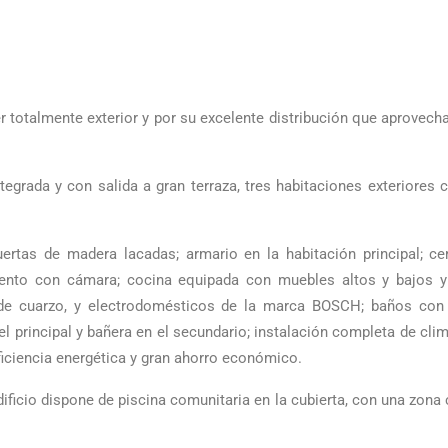
r totalmente exterior y por su excelente distribución que aprovech
grada y con salida a gran terraza, tres habitaciones exteriores c
rtas de madera lacadas; armario en la habitación principal; ce
iento con cámara; cocina equipada con muebles altos y bajos y
 de cuarzo, y electrodomésticos de la marca BOSCH; baños con
el principal y bañera en el secundario; instalación completa de clim
iciencia energética y gran ahorro económico.
edificio dispone de piscina comunitaria en la cubierta, con una zona c