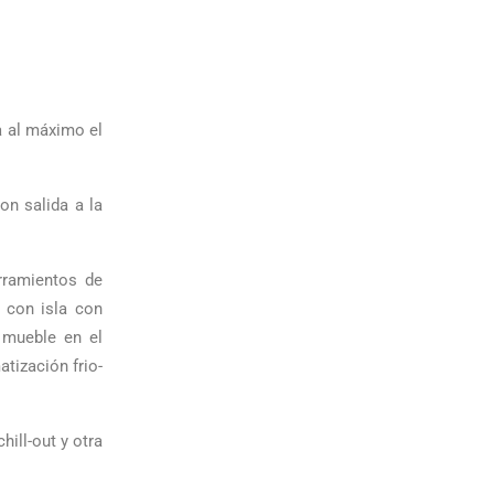
a al máximo el
on salida a la
rramientos de
 con isla con
 mueble en el
atización frio-
hill-out y otra